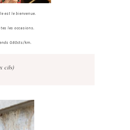
e est le bienvenue.
tes les occasions.
rends 0.60cts/km.
 cils)